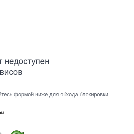
т недоступен
рвисов
йтесь формой ниже для обхода блокировки
ом