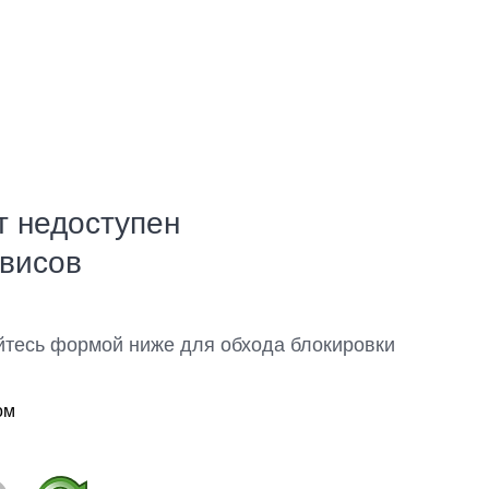
т недоступен
рвисов
йтесь формой ниже для обхода блокировки
ом