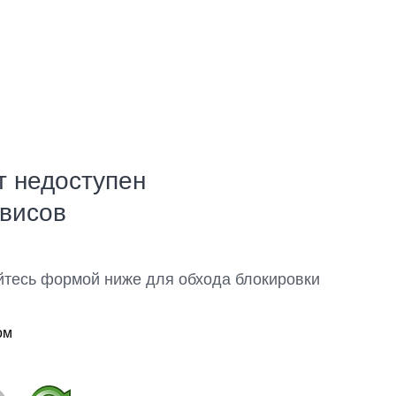
т недоступен
рвисов
йтесь формой ниже для обхода блокировки
ом