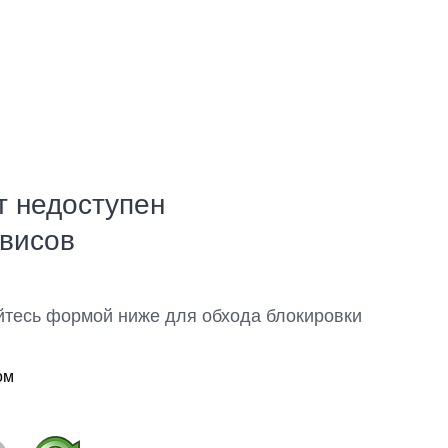
т недоступен
рвисов
йтесь формой ниже для обхода блокировки
ом