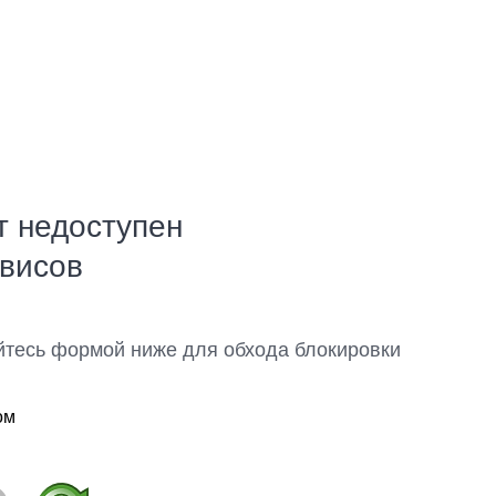
т недоступен
рвисов
йтесь формой ниже для обхода блокировки
ом