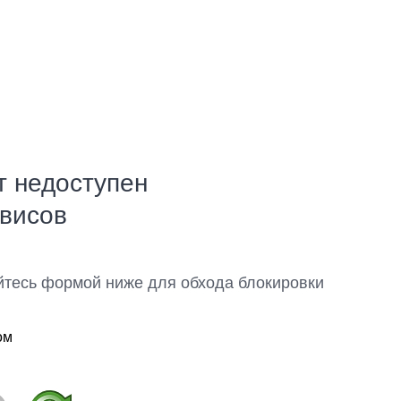
т недоступен
рвисов
йтесь формой ниже для обхода блокировки
ом