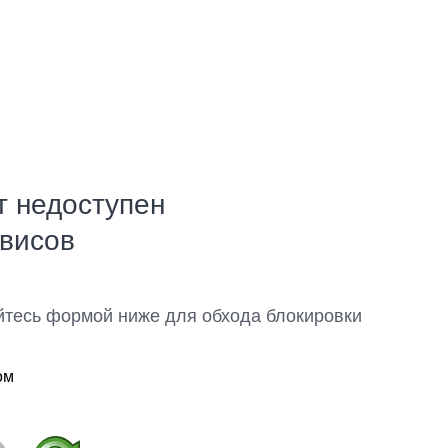
т недоступен
рвисов
йтесь формой ниже для обхода блокировки
ом