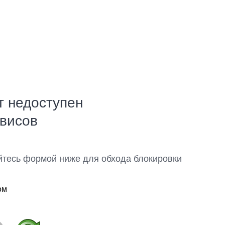
т недоступен
рвисов
йтесь формой ниже для обхода блокировки
ом