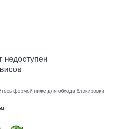
т недоступен
рвисов
йтесь формой ниже для обхода блокировки
ом