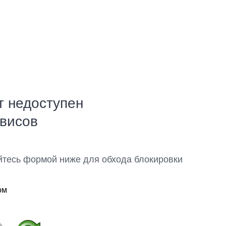
т недоступен
рвисов
йтесь формой ниже для обхода блокировки
ом