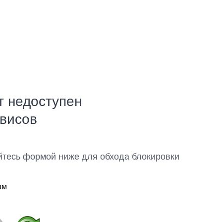
т недоступен
рвисов
йтесь формой ниже для обхода блокировки
ом