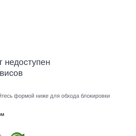
т недоступен
рвисов
йтесь формой ниже для обхода блокировки
ом