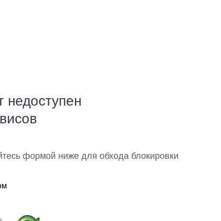
т недоступен
рвисов
йтесь формой ниже для обхода блокировки
ом