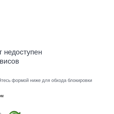
т недоступен
рвисов
йтесь формой ниже для обхода блокировки
ом