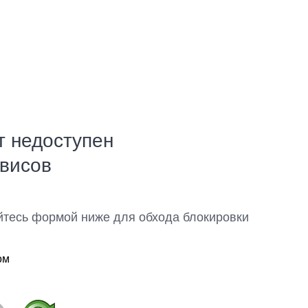
т недоступен
рвисов
йтесь формой ниже для обхода блокировки
ом