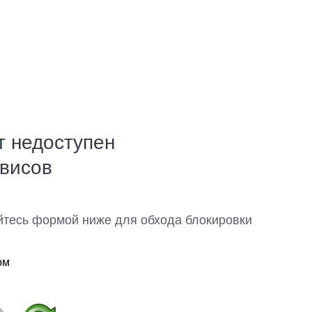
т недоступен
рвисов
йтесь формой ниже для обхода блокировки
ом