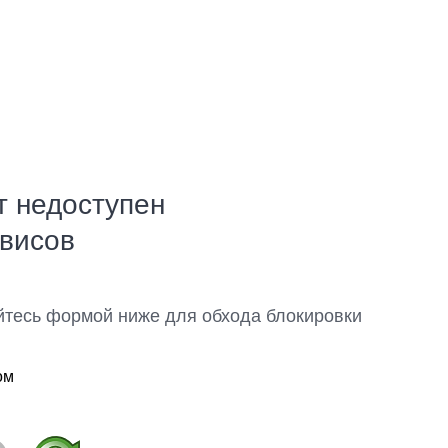
т недоступен
рвисов
йтесь формой ниже для обхода блокировки
ом