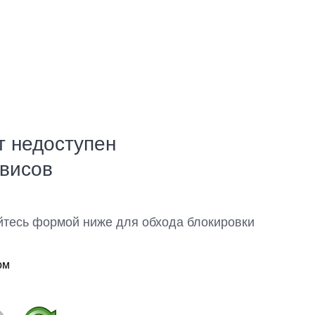
т недоступен
рвисов
йтесь формой ниже для обхода блокировки
ом