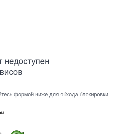
т недоступен
рвисов
йтесь формой ниже для обхода блокировки
ом