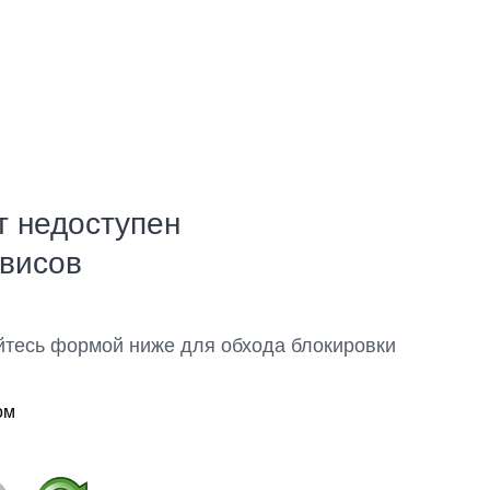
т недоступен
рвисов
йтесь формой ниже для обхода блокировки
ом