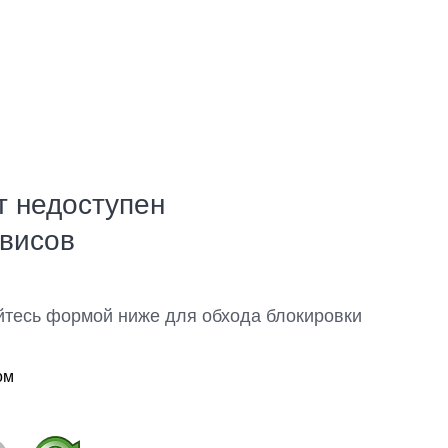
т недоступен
рвисов
йтесь формой ниже для обхода блокировки
ом