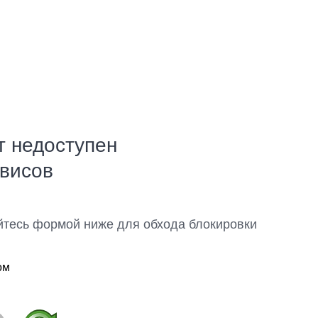
т недоступен
рвисов
йтесь формой ниже для обхода блокировки
ом