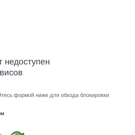
т недоступен
рвисов
йтесь формой ниже для обхода блокировки
ом