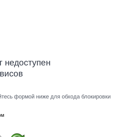
т недоступен
рвисов
йтесь формой ниже для обхода блокировки
ом