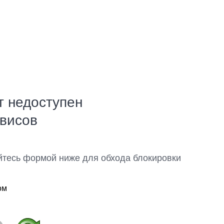
т недоступен
рвисов
йтесь формой ниже для обхода блокировки
ом