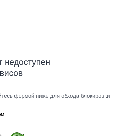
т недоступен
рвисов
йтесь формой ниже для обхода блокировки
ом