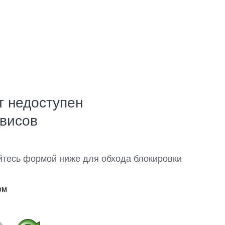
т недоступен
рвисов
йтесь формой ниже для обхода блокировки
ом