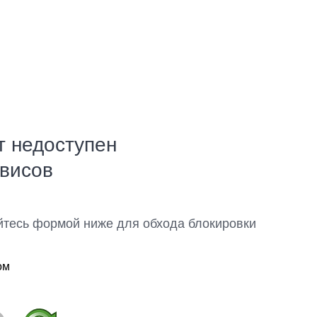
т недоступен
рвисов
йтесь формой ниже для обхода блокировки
ом