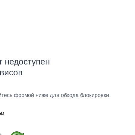
т недоступен
рвисов
йтесь формой ниже для обхода блокировки
ом