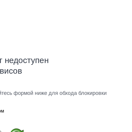
т недоступен
рвисов
йтесь формой ниже для обхода блокировки
ом