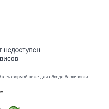
т недоступен
рвисов
йтесь формой ниже для обхода блокировки
ом