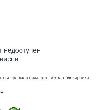
т недоступен
рвисов
йтесь формой ниже для обхода блокировки
ом