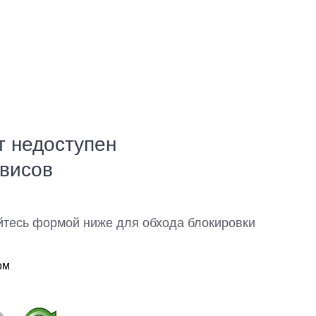
т недоступен
рвисов
йтесь формой ниже для обхода блокировки
ом