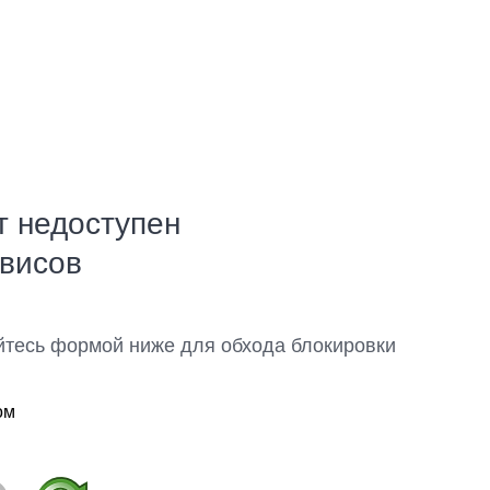
т недоступен
рвисов
йтесь формой ниже для обхода блокировки
ом