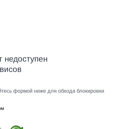
т недоступен
рвисов
йтесь формой ниже для обхода блокировки
ом